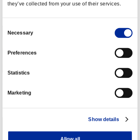
Punteggio: -
they’ve collected from your use of their services.
Posizione
42
Consent
Necessary
Selection
Preferences
Statistics
自称ハンク
Marketing
Punteggio:Lv:100/03'16"51
Posizione
43
Show details
Allow all