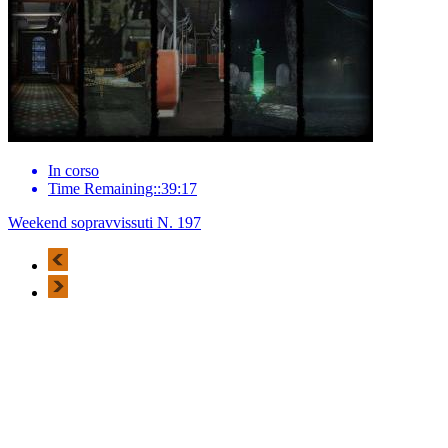
In corso
Time Remaining::39:17
Weekend sopravvissuti N. 197