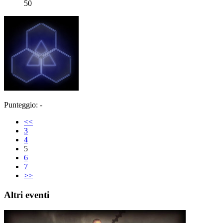
50
Punteggio: -
<<
3
4
5
6
7
>>
Altri eventi