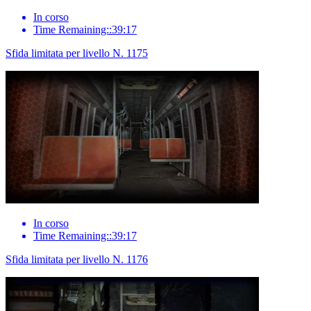
In corso
Time Remaining::39:17
Sfida limitata per livello N. 1175
In corso
Time Remaining::39:17
Sfida limitata per livello N. 1176