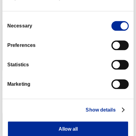
Punteggio: -
Posizione
111
Consent
Necessary
Selection
Preferences
Statistics
KUGUAR 75
Marketing
Punteggio:Lv:44/02'59"90
Posizione
113
Show details
Allow all