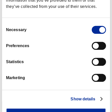
information that you’ve provided to them or that
mc-maetthi
they’ve collected from your use of their services.
Punteggio:Lv:100/04'19"58
Posizione
42
Consent
Necessary
Selection
Preferences
Statistics
Bugman
Marketing
Punteggio:Lv:100/04'27"98
Posizione
43
Show details