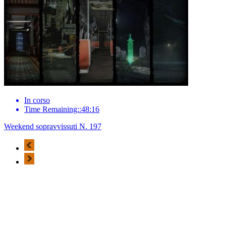
In corso
Time Remaining::48:16
Weekend sopravvissuti N. 197