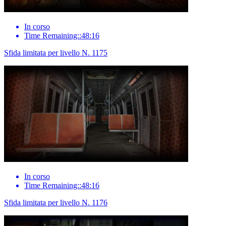
In corso
Time Remaining::48:16
Sfida limitata per livello N. 1175
In corso
Time Remaining::48:16
Sfida limitata per livello N. 1176