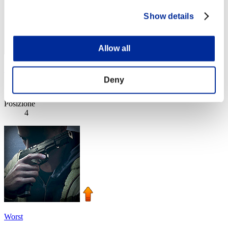
Show details
Allow all
SEBA
Deny
Punteggio:Lv:1/03'45"72
Posizione
4
Worst