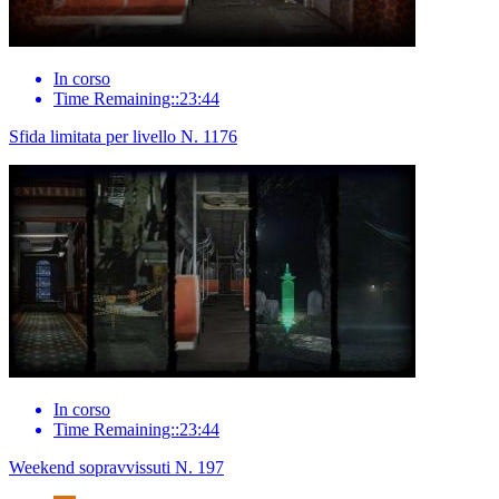
In corso
Time Remaining::23:44
Sfida limitata per livello N. 1176
In corso
Time Remaining::23:44
Weekend sopravvissuti N. 197