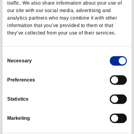
Hilda Guardian
traffic. We also share information about your use of
our site with our social media, advertising and
Punteggio:Lv:1/02'34"13
analytics partners who may combine it with other
Posizione
information that you’ve provided to them or that
2
they’ve collected from your use of their services.
Consent
Necessary
Selection
Preferences
fat
Punteggio:Lv:1/02'48"28
Statistics
Posizione
3
Marketing