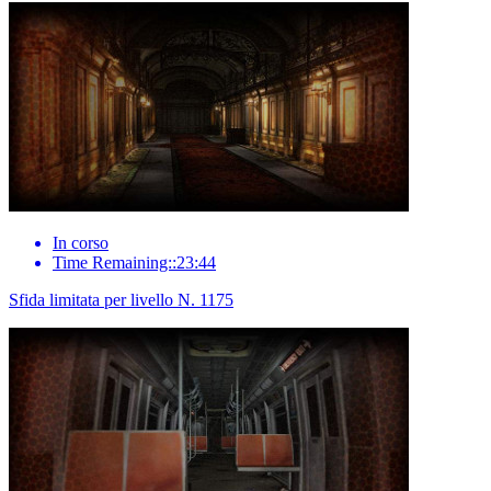
In corso
Time Remaining::23:44
Sfida limitata per livello N. 1175