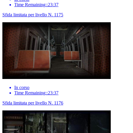
Time Remaining::23:37
Sfida limitata per livello N. 1175
In corso
Time Remaining::23:37
Sfida limitata per livello N. 1176