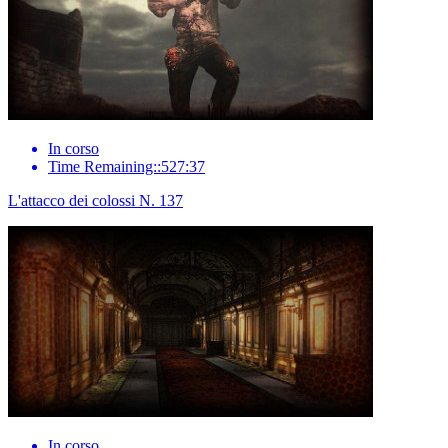
In corso
Time Remaining::527:37
L'attacco dei colossi N. 137
In corso