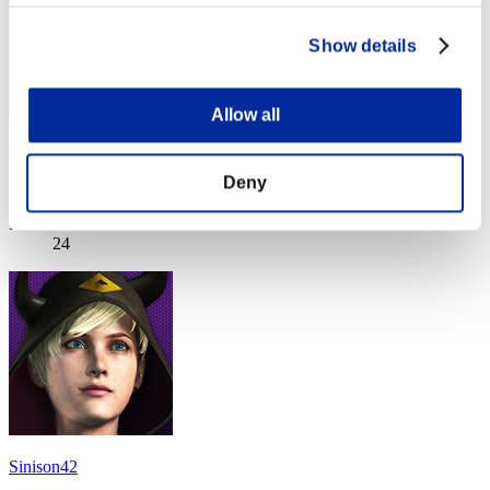
Show details
Allow all
Hondo
Deny
Punteggio:Lv:1/04'27"68
Posizione
24
Sinison42