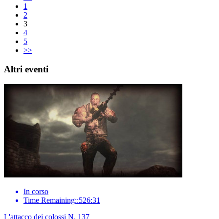
1
2
3
4
5
>>
Altri eventi
In corso
Time Remaining::526:31
L'attacco dei colossi N. 137