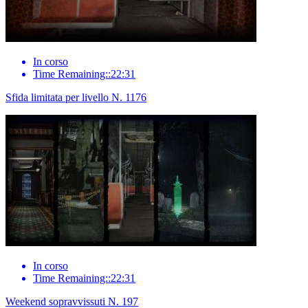
In corso
Time Remaining::22:31
Sfida limitata per livello N. 1176
In corso
Time Remaining::22:31
Weekend sopravvissuti N. 197