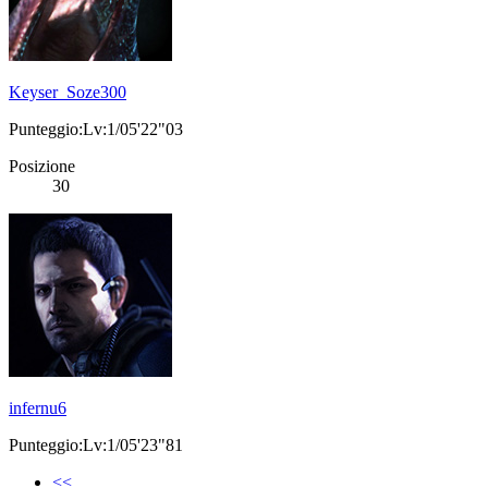
Keyser_Soze300
Punteggio:Lv:1/05'22"03
Posizione
30
infernu6
Punteggio:Lv:1/05'23"81
<<