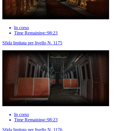
In corso
Time Remaining::98:23
Sfida limitata per livello N. 1175
In corso
Time Remaining::98:23
Sfida limitata per livello N. 1176