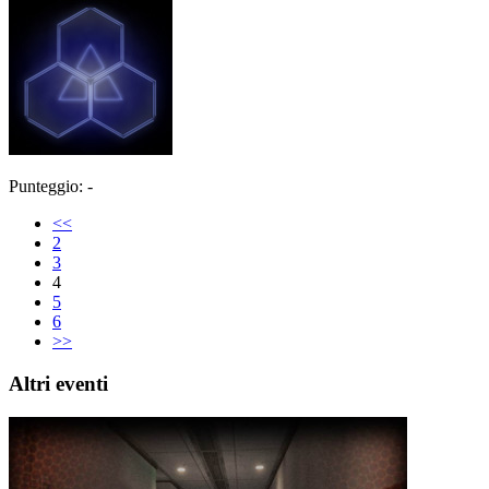
Punteggio: -
<<
2
3
4
5
6
>>
Altri eventi