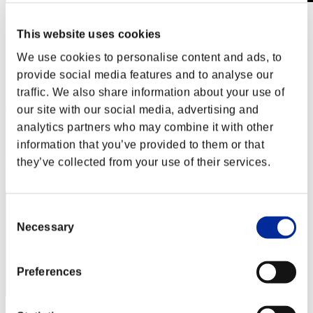
Sfida limitata per livello N. 499
This website uses cookies
11.02.2020 15:00 (JST) - 17.02.2020 15:00 (JST)
Vai all'evento
We use cookies to personalise content and ads, to
Singolo
provide social media features and to analyse our
Co-op
traffic. We also share information about your use of
(Le classifiche sono aggiornate ogni 6 ore)
our site with our social media, advertising and
analytics partners who may combine it with other
Classifiche
information that you’ve provided to them or that
Posizione
they’ve collected from your use of their services.
31
Consent
Necessary
Selection
Preferences