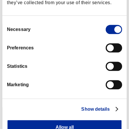
Punteggio: -
they’ve collected from your use of their services.
Posizione
42
Consent
Necessary
Selection
Preferences
Statistics
F14M01
Marketing
Punteggio:Missions10/47'51"32
Posizione
43
Show details
Allow all