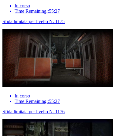
In corso
Time Remaining::55:27
Sfida limitata per livello N. 1175
In corso
Time Remaining::55:27
Sfida limitata per livello N. 1176