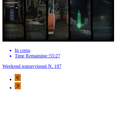
In corso
Time Remaining::55:27
Weekend sopravvissuti N. 197