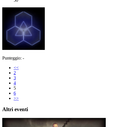
50
Punteggio: -
<<
2
3
4
5
6
>>
Altri eventi