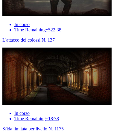
In corso
Time Remaining::522:38
L'attacco dei colossi N. 137
In corso
Time Remaining::18:38
Sfida limitata per livello N. 1175