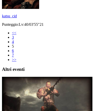
katsu_cid
Punteggio:Lv:40/03'55"21
<<
3
4
5
6
7
>>
Altri eventi