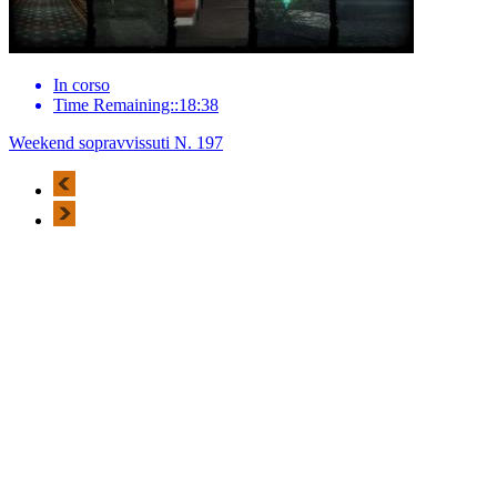
In corso
Time Remaining::18:38
Weekend sopravvissuti N. 197