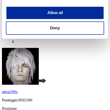
Allow all
Nevalyn
Deny
Punteggio:8909421
Posizione
4
abesi199x
Punteggio:8565306
Posizione