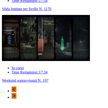
Time Remaining::17:34
Sfida limitata per livello N. 1176
In corso
Time Remaining::17:34
Weekend sopravvissuti N. 197