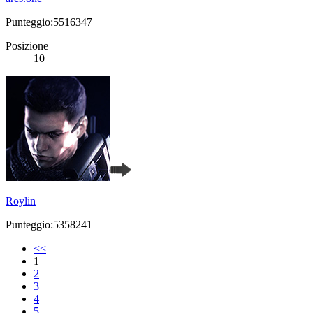
Punteggio:5516347
Posizione
10
Roylin
Punteggio:5358241
<<
1
2
3
4
5