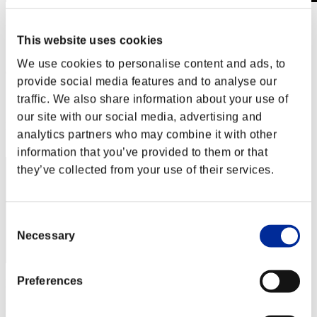
L'attacco dei colossi N. 53
01.08.2019 15:00 (JST) - 31.08.2019 15:00 (JST)
This website uses cookies
Vai all'evento
We use cookies to personalise content and ads, to
(Le classifiche sono aggiornate ogni 6 ore)
provide social media features and to analyse our
Classifiche
traffic. We also share information about your use of
our site with our social media, advertising and
Posizione
analytics partners who may combine it with other
211
information that you’ve provided to them or that
they’ve collected from your use of their services.
Consent
Necessary
Selection
Preferences
Punteggio: -
Posizione