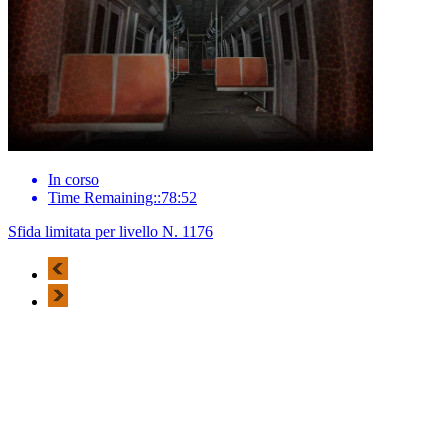
In corso
Time Remaining::78:52
Sfida limitata per livello N. 1176