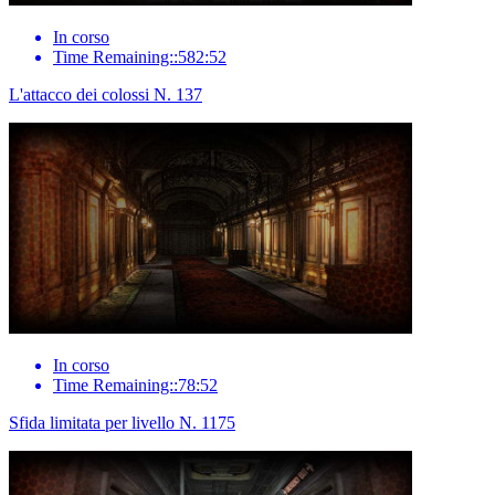
In corso
Time Remaining::582:52
L'attacco dei colossi N. 137
In corso
Time Remaining::78:52
Sfida limitata per livello N. 1175