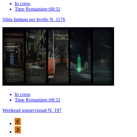
In corso
Time Remaining::68:32
Sfida limitata per livello N. 1176
In corso
Time Remaining::68:32
Weekend sopravvissuti N. 197