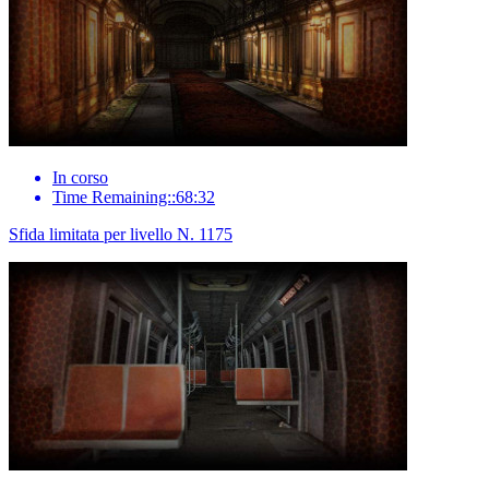
In corso
Time Remaining::68:32
Sfida limitata per livello N. 1175