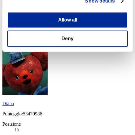
Show details
flatron-ch
Allow all
Punteggio:56393412
Posizione
Deny
14
Diana
Punteggio:53470986
Posizione
15