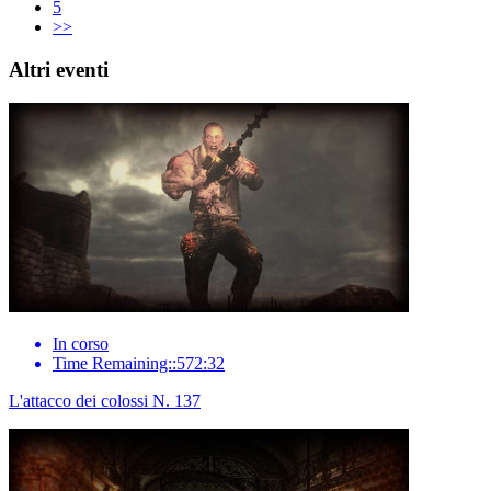
5
>>
Altri eventi
In corso
Time Remaining::572:32
L'attacco dei colossi N. 137