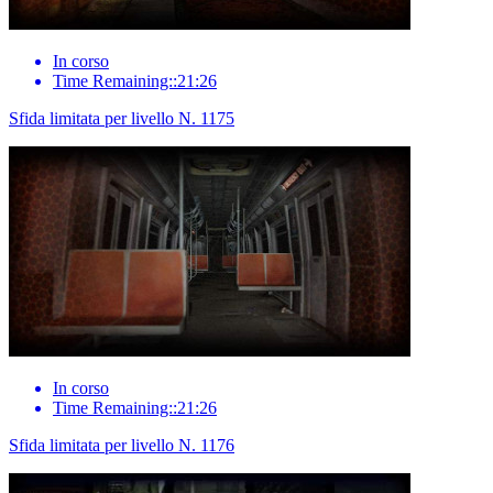
In corso
Time Remaining::21:26
Sfida limitata per livello N. 1175
In corso
Time Remaining::21:26
Sfida limitata per livello N. 1176