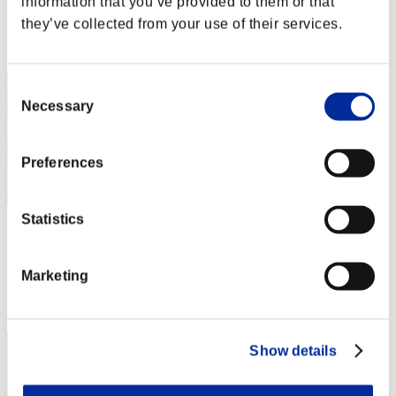
information that you’ve provided to them or that
Punteggio: -
they’ve collected from your use of their services.
Posizione
2
Consent
Necessary
Selection
Preferences
Statistics
Ｂｒｉａｎ
Punteggio:Missions30/44'02"75
Marketing
Posizione
3
Show details