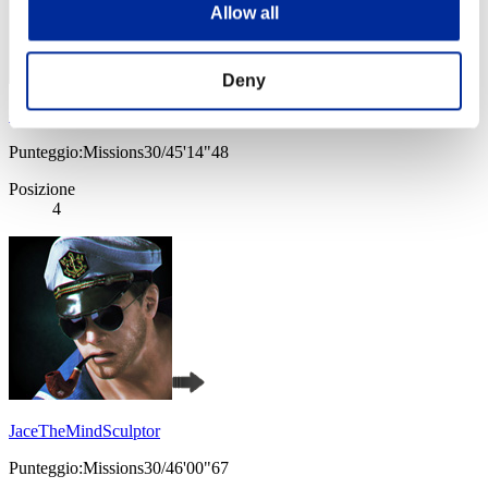
Allow all
Deny
chaosbio
Punteggio:Missions30/45'14"48
Posizione
4
JaceTheMindSculptor
Punteggio:Missions30/46'00"67