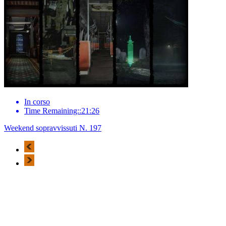
In corso
Time Remaining::21:26
Weekend sopravvissuti N. 197