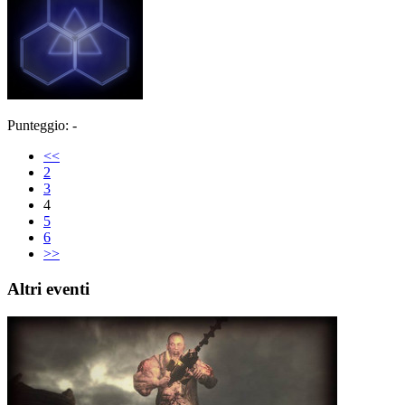
Punteggio: -
<<
2
3
4
5
6
>>
Altri eventi