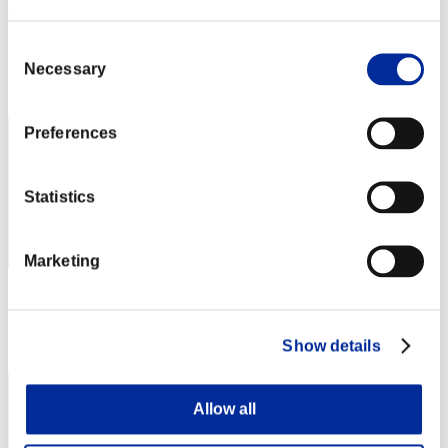
アイスクリーム
Punteggio:Missions30/45'50"04
Consent
Necessary
Selection
Posizione
32
Preferences
Statistics
Marketing
Punteggio: -
Posizione
Show details
32
Allow all