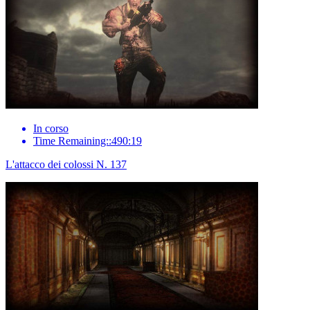
In corso
Time Remaining::490:19
L'attacco dei colossi N. 137