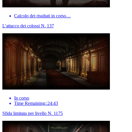
Calcolo dei risultati in corso…
L'attacco dei colossi N. 137
In corso
Time Remaining::24:43
Sfida limitata per livello N. 1175