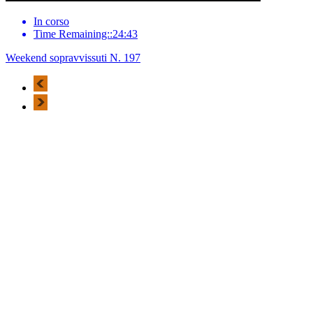
In corso
Time Remaining::24:43
Weekend sopravvissuti N. 197