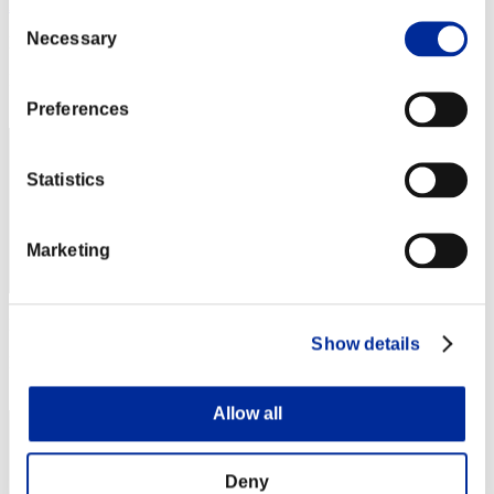
Adrian
Consent
Necessary
Selection
Punteggio:Lv:100/03'52"71
Posizione
162
Preferences
Statistics
Marketing
Punteggio: -
Show details
Posizione
163
Allow all
Deny