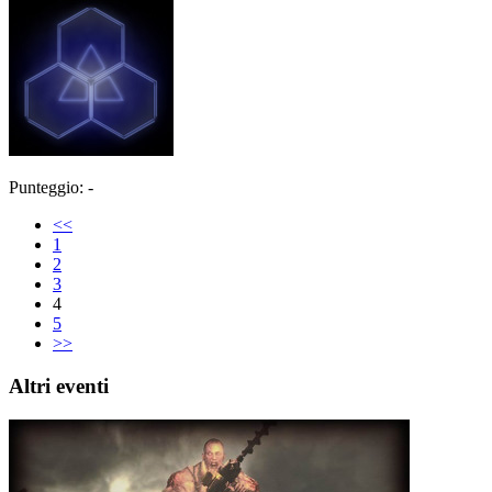
Punteggio: -
<<
1
2
3
4
5
>>
Altri eventi