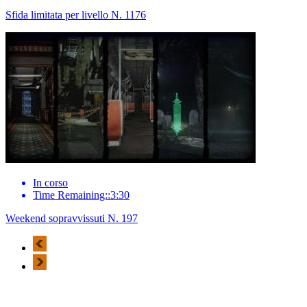
Sfida limitata per livello N. 1176
In corso
Time Remaining::3:30
Weekend sopravvissuti N. 197