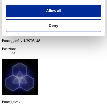
Allow all
Deny
toshi-tomo-ibu
Punteggio:Lv:1/39'05"48
Posizione
44
Punteggio: -