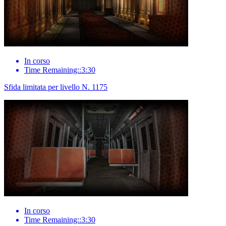
In corso
Time Remaining::3:30
Sfida limitata per livello N. 1175
In corso
Time Remaining::3:30