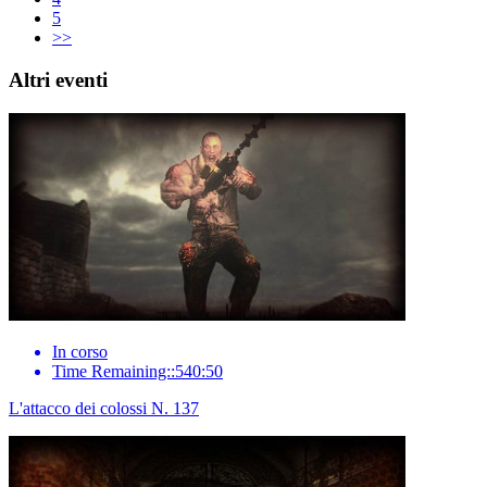
5
>>
Altri eventi
In corso
Time Remaining::540:50
L'attacco dei colossi N. 137