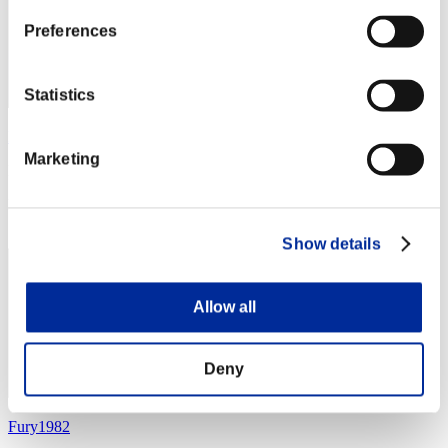
Preferences
Statistics
Red Roy
Marketing
Punteggio:Lv:1/19'16"12
Posizione
24
Show details
Allow all
Deny
Fury1982