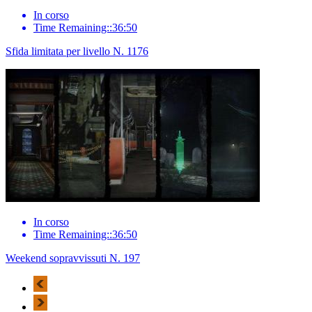
In corso
Time Remaining::36:50
Sfida limitata per livello N. 1176
In corso
Time Remaining::36:50
Weekend sopravvissuti N. 197