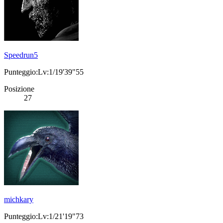
Speedrun5
Punteggio:Lv:1/19'39"55
Posizione
27
michkary
Punteggio:Lv:1/21'19"73