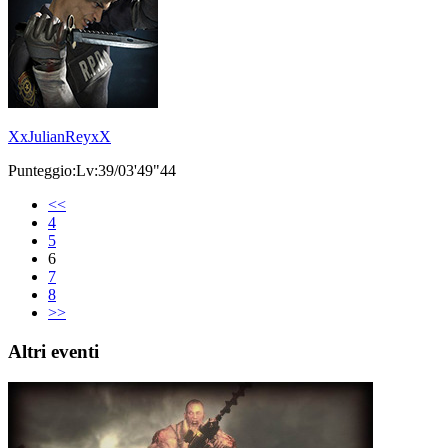
XxJulianReyxX
Punteggio:Lv:39/03'49"44
<<
4
5
6
7
8
>>
Altri eventi