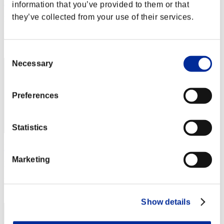
infernu6
information that you’ve provided to them or that
they’ve collected from your use of their services.
Punteggio:Lv:1/08'52"28
Posizione
42
Consent
Necessary
Selection
Preferences
Statistics
Black Fox
Marketing
Punteggio:Lv:1/09'23"39
Posizione
43
Show details