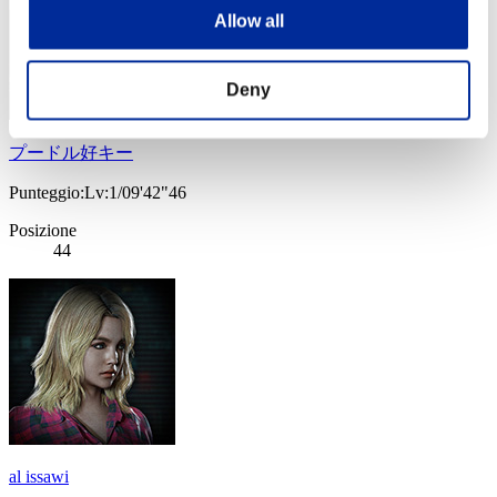
Allow all
Deny
プードル好キー
Punteggio:Lv:1/09'42"46
Posizione
44
al issawi