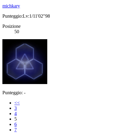
michkary
Punteggio:Lv:1/11'02"98
Posizione
50
Punteggio: -
<<
3
4
5
6
7