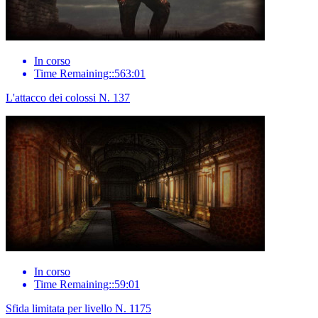
In corso
Time Remaining::563:01
L'attacco dei colossi N. 137
In corso
Time Remaining::59:01
Sfida limitata per livello N. 1175