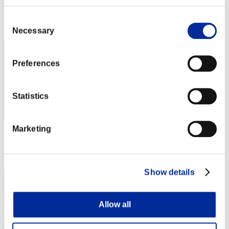
Punteggio: -
Consent
Posizione
322
Necessary
Selection
Preferences
Statistics
Marketing
Punteggio: -
Posizione
323
Show details
Allow all