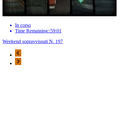
In corso
Time Remaining::59:01
Weekend sopravvissuti N. 197