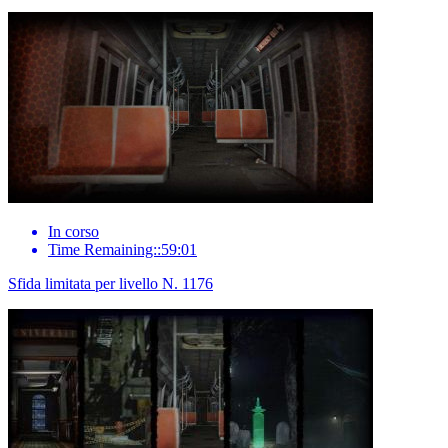
In corso
Time Remaining::59:01
Sfida limitata per livello N. 1176