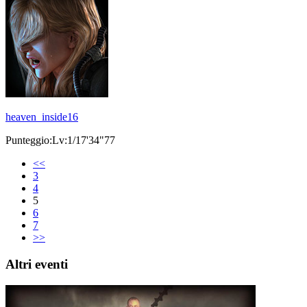
heaven_inside16
Punteggio:Lv:1/17'34"77
<<
3
4
5
6
7
>>
Altri eventi