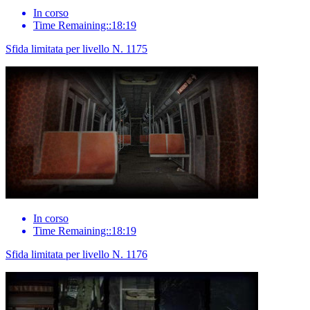
In corso
Time Remaining::18:19
Sfida limitata per livello N. 1175
In corso
Time Remaining::18:19
Sfida limitata per livello N. 1176