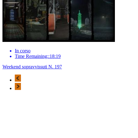
In corso
Time Remaining::18:19
Weekend sopravvissuti N. 197