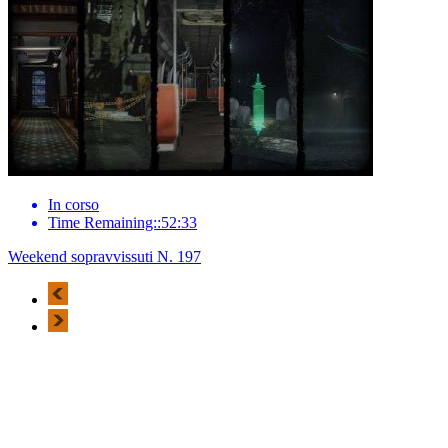
In corso
Time Remaining::52:33
Weekend sopravvissuti N. 197