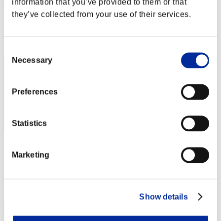
information that you’ve provided to them or that
FujiZan0492
they’ve collected from your use of their services.
Punteggio:Lv:1/05'41"72
Posizione
32
Consent
Necessary
Selection
Preferences
Statistics
出直し侍
Marketing
Punteggio:Lv:1/05'46"32
Posizione
33
Show details