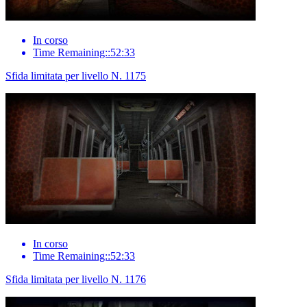
In corso
Time Remaining::52:33
Sfida limitata per livello N. 1175
In corso
Time Remaining::52:33
Sfida limitata per livello N. 1176