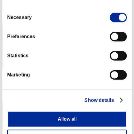
Punteggio: -
Consent
Posizione
1
Necessary
Selection
Preferences
Statistics
Marketing
Punteggio: -
Posizione
3
Show details
Allow all