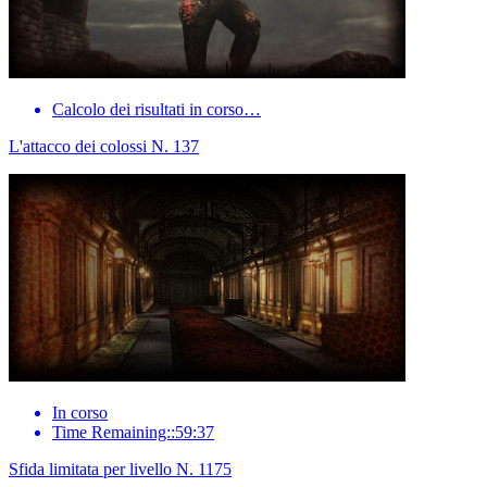
Calcolo dei risultati in corso…
L'attacco dei colossi N. 137
In corso
Time Remaining::59:37
Sfida limitata per livello N. 1175