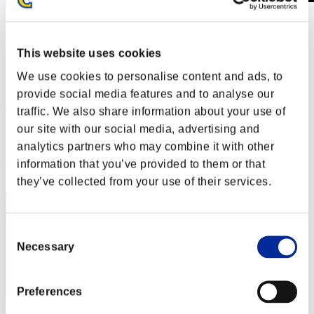
Sfida limitata per livello N. 391
29.01.2019 15:00 (JST) - 04.02.2019 15:00 (JST)
Vai all'evento
This website uses cookies
Singolo
We use cookies to personalise content and ads, to
Co-op
provide social media features and to analyse our
(Le classifiche sono aggiornate ogni 6 ore)
traffic. We also share information about your use of
our site with our social media, advertising and
Classifiche
analytics partners who may combine it with other
Posizione
information that you’ve provided to them or that
231
they’ve collected from your use of their services.
Consent
Necessary
Selection
Preferences