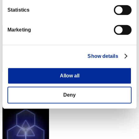
Punteggio: -
Statistics
Posizione
232
Marketing
Show details
Allow all
Punteggio: -
Posizione
Deny
233