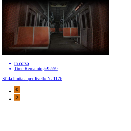
In corso
Time Remaining::92:59
Sfida limitata per livello N. 1176