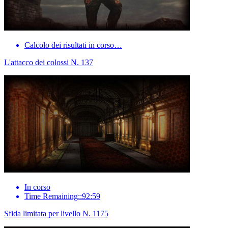
Calcolo dei risultati in corso…
L'attacco dei colossi N. 137
In corso
Time Remaining::92:59
Sfida limitata per livello N. 1175