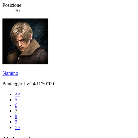
Posizione
70
Namino
Punteggio:Lv:24/11'50"00
<<
5
6
7
8
9
>>