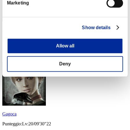
Marketing
Show details
ozisanharaheta57
Punteggio:Lv:20/07'37"99
Allow all
Posizione
64
Deny
Gagoca
Punteggio:Lv:20/09'30"22