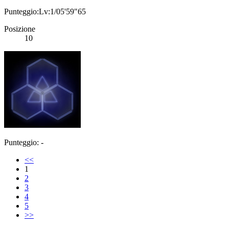
Punteggio:Lv:1/05'59"65
Posizione
10
Punteggio: -
<<
1
2
3
4
5
>>