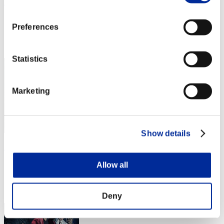
AZ
Punteggio:Lv:1/01'54"70
Preferences
Posizione
2
Statistics
Marketing
Show details
Aniki.tlr
Punteggio:Lv:1/01'58"06
Allow all
Posizione
3
Deny