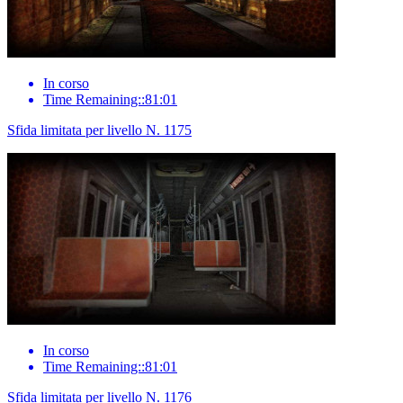
In corso
Time Remaining::81:01
Sfida limitata per livello N. 1175
In corso
Time Remaining::81:01
Sfida limitata per livello N. 1176