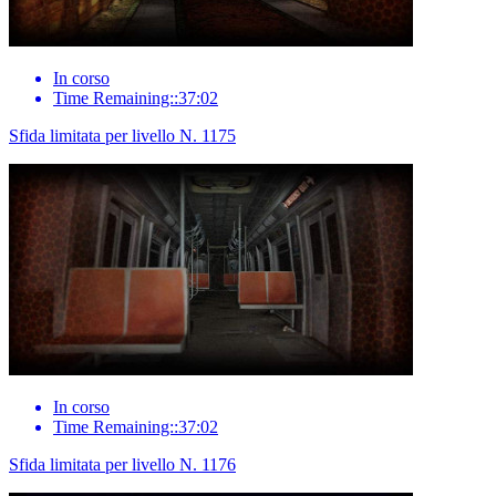
In corso
Time Remaining::37:02
Sfida limitata per livello N. 1175
In corso
Time Remaining::37:02
Sfida limitata per livello N. 1176