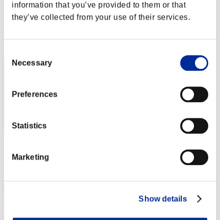
Rudis Deceiver with Pause
information that you’ve provided to them or that
they’ve collected from your use of their services.
Punteggio:Lv:8/14'21"63
Posizione
2
Consent
Necessary
Selection
Preferences
Statistics
Punteggio: -
Marketing
Posizione
3
Show details