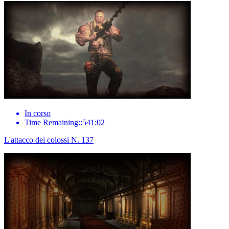
In corso
Time Remaining::541:02
L'attacco dei colossi N. 137