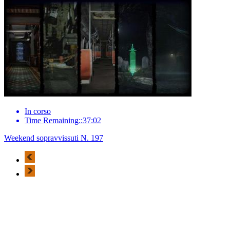
In corso
Time Remaining::37:02
Weekend sopravvissuti N. 197