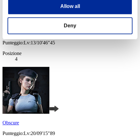
Allow all
Deny
Baci Che Si Rubano
Punteggio:Lv:13/10'46"45
Posizione
4
Obscure
Punteggio:Lv:20/09'15"89