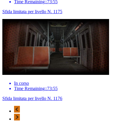
Time Remaining::73:55
Sfida limitata per livello N. 1175
In corso
Time Remaining::73:55
Sfida limitata per livello N. 1176