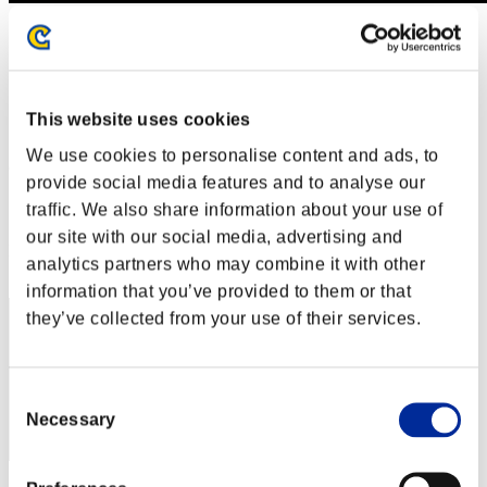
Sfida limitata per livello N. 378
11.12.2018 15:00 (JST) - 17.12.2018 15:00 (JST)
Vai all'evento
Singolo
This website uses cookies
Co-op
We use cookies to personalise content and ads, to
(Le classifiche sono aggiornate ogni 6 ore)
provide social media features and to analyse our
Classifiche
traffic. We also share information about your use of
our site with our social media, advertising and
Posizione
analytics partners who may combine it with other
21
information that you’ve provided to them or that
they’ve collected from your use of their services.
Consent
Necessary
Selection