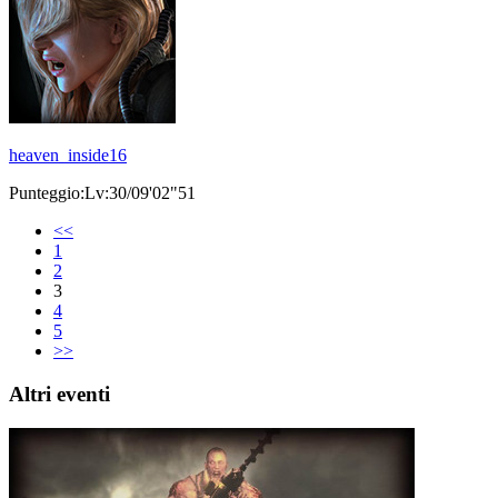
heaven_inside16
Punteggio:Lv:30/09'02"51
<<
1
2
3
4
5
>>
Altri eventi