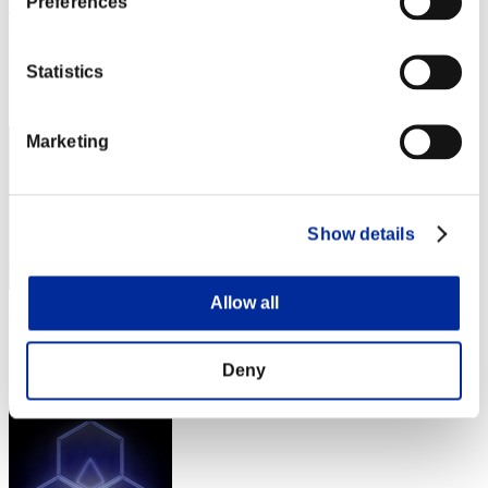
Preferences
SOLITARIOSOL
Punteggio:Lv:29/11'23"50
Statistics
Posizione
22
Marketing
Show details
Allow all
Punteggio: -
Posizione
Deny
23