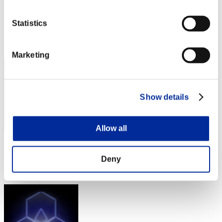
BobCatCrow
Punteggio:Lv:100/05'30"20
Statistics
Posizione
172
Marketing
Show details
Allow all
Punteggio: -
Deny
Posizione
173