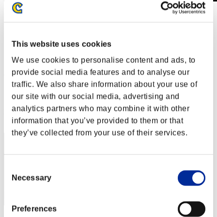
Sfida limitata per livello N. 378
11.12.2018 15:00 (JST) - 17.12.2018 15:00 (JST)
Vai all'evento
This website uses cookies
Singolo
Co-op
We use cookies to personalise content and ads, to
provide social media features and to analyse our
(Le classifiche sono aggiornate ogni 6 ore)
traffic. We also share information about your use of
Classifiche
our site with our social media, advertising and
analytics partners who may combine it with other
Posizione
171
information that you’ve provided to them or that
they’ve collected from your use of their services.
Consent
Necessary
Selection
Preferences