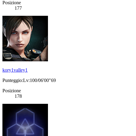
Posizione
177
kory1valley1
Punteggio:Lv:100/06'00"69
Posizione
178