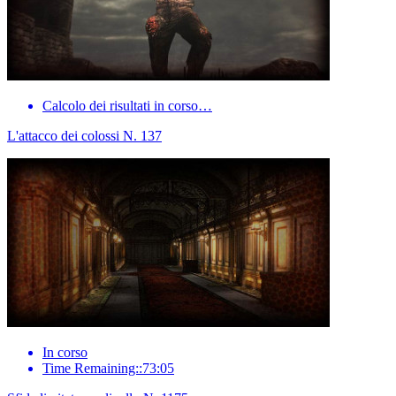
Calcolo dei risultati in corso…
L'attacco dei colossi N. 137
In corso
Time Remaining::73:05