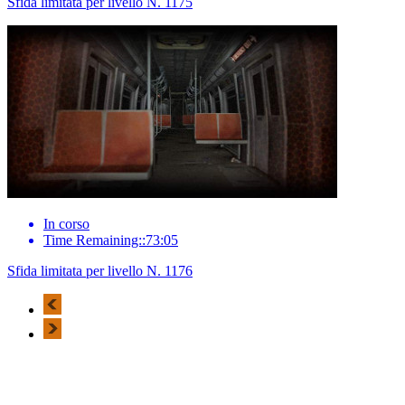
Sfida limitata per livello N. 1175
In corso
Time Remaining::73:05
Sfida limitata per livello N. 1176