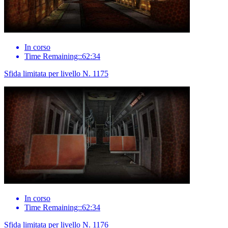
In corso
Time Remaining::62:34
Sfida limitata per livello N. 1175
In corso
Time Remaining::62:34
Sfida limitata per livello N. 1176