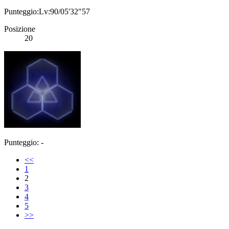
Punteggio:Lv:90/05'32"57
Posizione
20
Punteggio: -
<<
1
2
3
4
5
>>