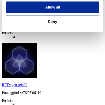
Allow all
Deny
Punteggio: -
Posizione
14
RCDegenstein88
Punteggio:Lv:76/05'06"19
Posizione
15