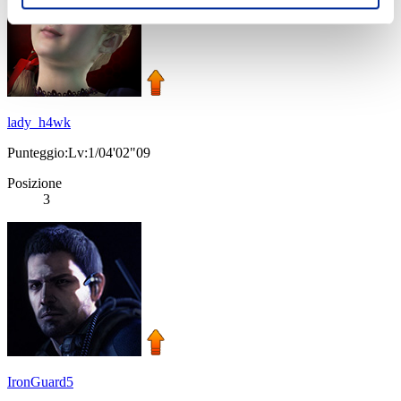
lady_h4wk
Punteggio:Lv:1/04'02"09
Posizione
3
IronGuard5