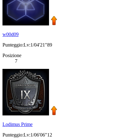
w00d09
Punteggio:Lv:1/04'21"89
Posizione
7
Lodimus Prime
Punteggio:Lv:1/06'06"12