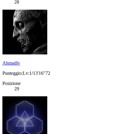
28
Ahmadlv
Punteggio:Lv:1/13'16"72
Posizione
29