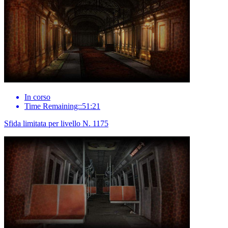
In corso
Time Remaining::51:21
Sfida limitata per livello N. 1175