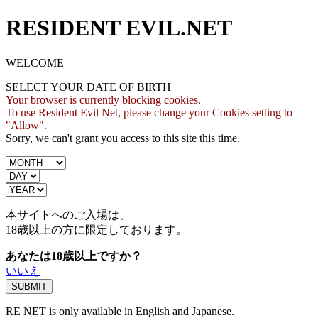
RESIDENT EVIL.NET
WELCOME
SELECT YOUR DATE OF BIRTH
Your browser is currently blocking cookies.
To use Resident Evil Net, please change your Cookies setting to
"Allow".
Sorry, we can't grant you access to this site this time.
本サイトへのご入場は、
18歳
以上の方に限定しております。
あなたは18歳以上ですか？
いいえ
RE NET is only available in English and Japanese.