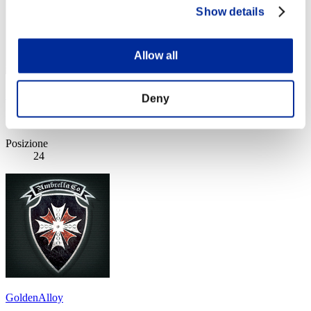
Show details
Allow all
B站打几枪就跑
Deny
Punteggio:Lv:1/10'32"80
Posizione
24
GoldenAlloy