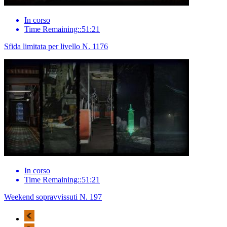
In corso
Time Remaining::51:21
Sfida limitata per livello N. 1176
In corso
Time Remaining::51:21
Weekend sopravvissuti N. 197