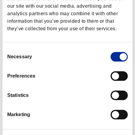
Nimitz
our site with our social media, advertising and
Punteggio:Lv:1/09'41"94
analytics partners who may combine it with other
information that you’ve provided to them or that
Posizione
22
they’ve collected from your use of their services.
Consent
Necessary
Selection
Preferences
katsu34
Statistics
Punteggio:Lv:1/10'11"53
Posizione
Marketing
23