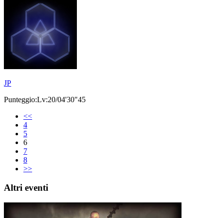
JP
Punteggio:Lv:20/04'30"45
<<
4
5
6
7
8
>>
Altri eventi