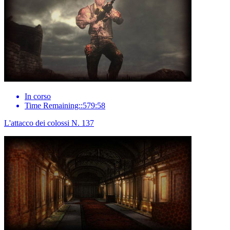
In corso
Time Remaining::579:58
L'attacco dei colossi N. 137