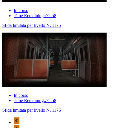
In corso
Time Remaining::75:58
Sfida limitata per livello N. 1175
In corso
Time Remaining::75:58
Sfida limitata per livello N. 1176