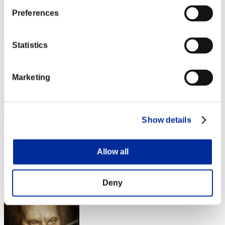
Punteggio: -
Preferences
Posizione
52
Statistics
Marketing
Show details
Jdojr65
Punteggio:Lv:10/03'54"52
Allow all
Posizione
53
Deny