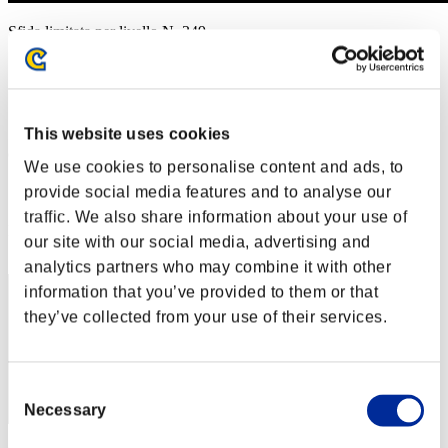
Sfida limitata per livello N. 349
04.09.2018 15:00 (JST) - 10.09.2018 15:00 (JST)
Vai all'evento
Singolo
Co-op
This website uses cookies
(Le classifiche sono aggiornate ogni 6 ore)
We use cookies to personalise content and ads, to
Classifiche
provide social media features and to analyse our
traffic. We also share information about your use of
Posizione
our site with our social media, advertising and
51
analytics partners who may combine it with other
information that you’ve provided to them or that
they’ve collected from your use of their services.
Consent
Necessary
Selection