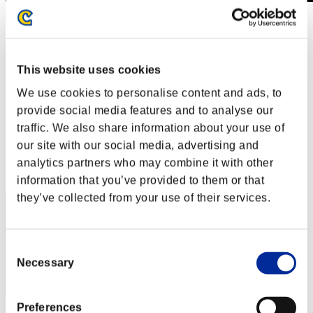
Sfida limitata per livello N. 349
04.09.2018 15:00 (JST) - 10.09.2018 15:00 (JST)
Vai all'evento
This website uses cookies
Singolo
Co-op
We use cookies to personalise content and ads, to
(Le classifiche sono aggiornate ogni 6 ore)
provide social media features and to analyse our
traffic. We also share information about your use of
Classifiche
our site with our social media, advertising and
Posizione
analytics partners who may combine it with other
121
information that you’ve provided to them or that
they’ve collected from your use of their services.
Consent
Necessary
Selection
Preferences