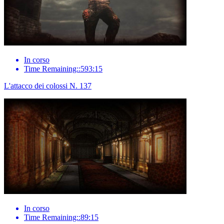
In corso
Time Remaining::593:15
L'attacco dei colossi N. 137
In corso
Time Remaining::89:15