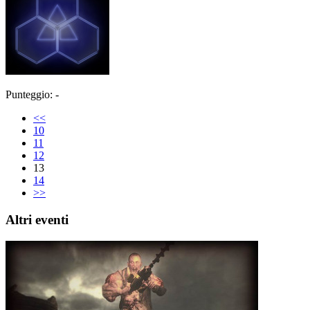
Punteggio: -
<<
10
11
12
13
14
>>
Altri eventi