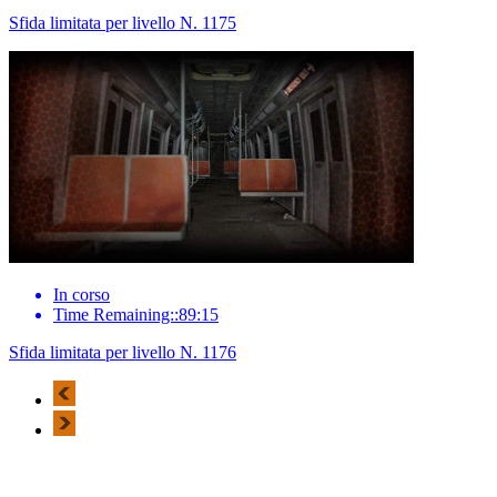
Sfida limitata per livello N. 1175
In corso
Time Remaining::89:15
Sfida limitata per livello N. 1176