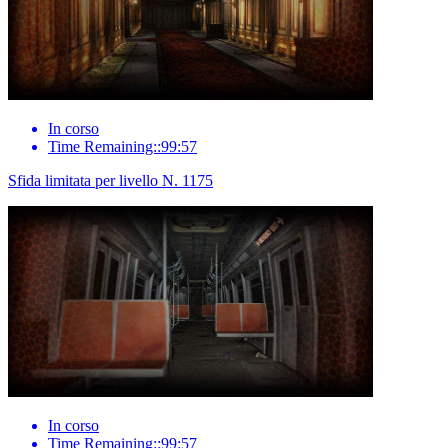
In corso
Time Remaining::99:57
Sfida limitata per livello N. 1175
In corso
Time Remaining::99:57