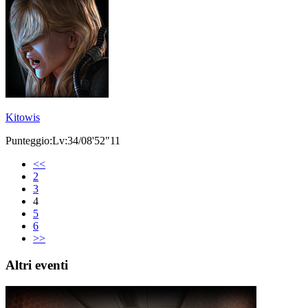
Kitowis
Punteggio:Lv:34/08'52"11
<<
2
3
4
5
6
>>
Altri eventi