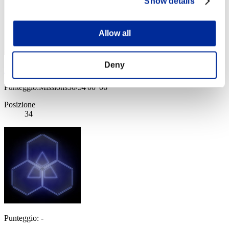
Show details
Allow all
Deny
Mars
Punteggio:Missions30/54'00"06
Posizione
34
Punteggio: -