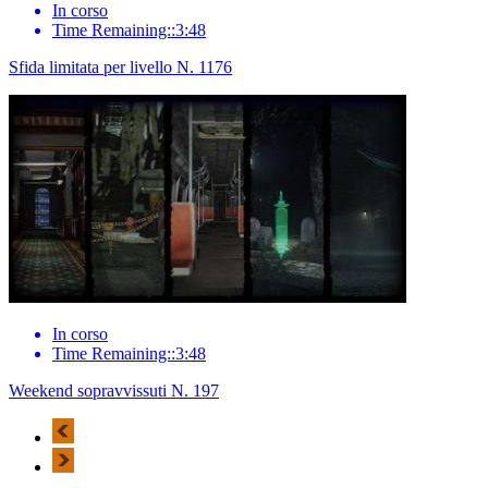
In corso
Time Remaining::3:48
Sfida limitata per livello N. 1176
In corso
Time Remaining::3:48
Weekend sopravvissuti N. 197