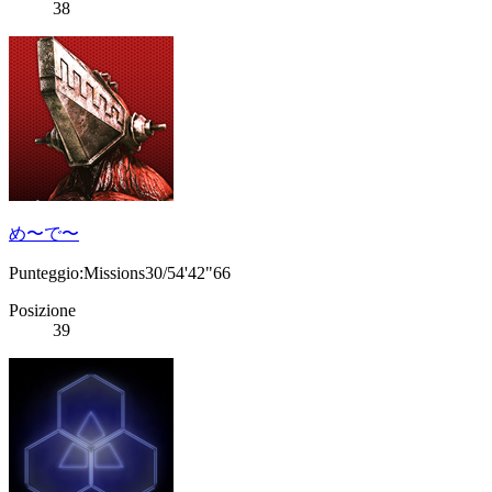
38
め〜で〜
Punteggio:Missions30/54'42"66
Posizione
39