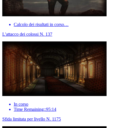
Calcolo dei risultati in corso…
L'attacco dei colossi N. 137
In corso
Time Remaining::95:14
Sfida limitata per livello N. 1175