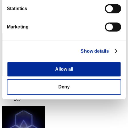
M9357hf
Statistics
Punteggio:Missions6/43'29"74
Posizione
262
Marketing
Show details
Allow all
Punteggio: -
Deny
Posizione
263