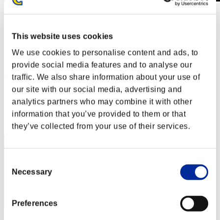
Weekend sopravvissuti N. 57
10.08.2018 15:00 (JST) - 13.08.2018 15:00 (JST)
Vai all'evento
This website uses cookies
Singolo
We use cookies to personalise content and ads, to
Co-op
provide social media features and to analyse our
(Le classifiche sono aggiornate ogni 6 ore)
traffic. We also share information about your use of
our site with our social media, advertising and
Classifiche
analytics partners who may combine it with other
Posizione
information that you’ve provided to them or that
261
they’ve collected from your use of their services.
Consent
Necessary
Selection
Preferences