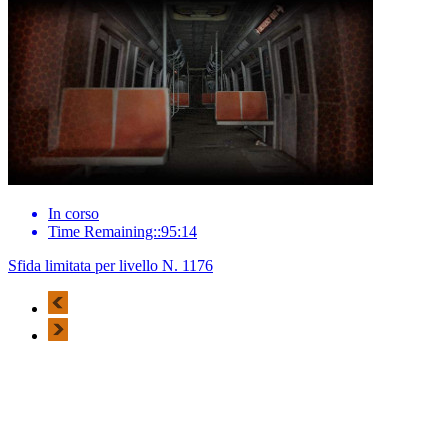
In corso
Time Remaining::95:14
Sfida limitata per livello N. 1176