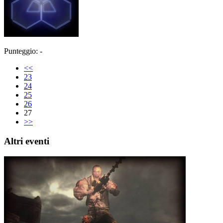
Punteggio: -
<<
23
24
25
26
27
>>
Altri eventi