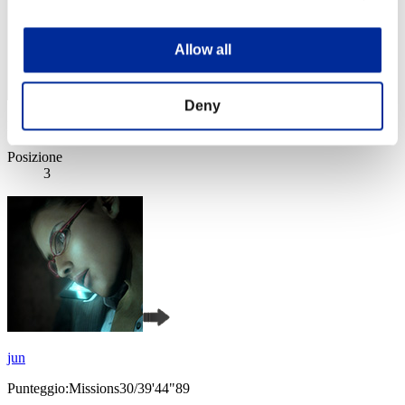
Allow all
Deny
Punteggio: -
Posizione
3
jun
Punteggio:Missions30/39'44"89