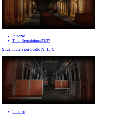
In corso
Time Remaining::23:37
Sfida limitata per livello N. 1175
In corso