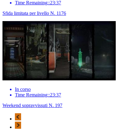
Time Remaining::23:37
Sfida limitata per livello N. 1176
In corso
Time Remaining::23:37
Weekend sopravvissuti N. 197