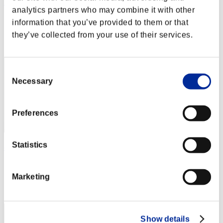
2ko
analytics partners who may combine it with other
Punteggio:Missions30/39'01"36
information that you’ve provided to them or that
they’ve collected from your use of their services.
Posizione
1
Consent
Necessary
Selection
Preferences
Statistics
べるべーぬ
Punteggio:Missions30/39'01"36
Marketing
Posizione
3
Show details