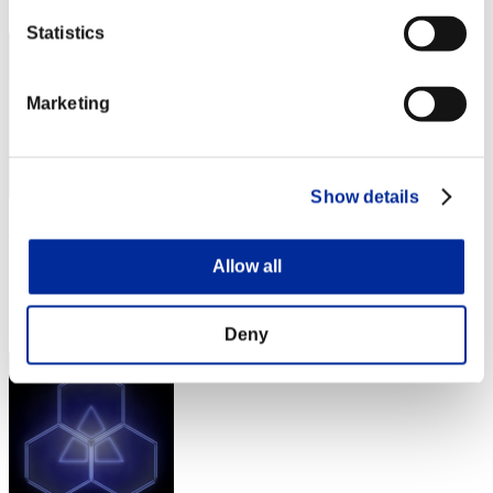
542
Statistics
Marketing
Show details
Leon S Kennedy
Allow all
Punteggio:239
Posizione
543
Deny