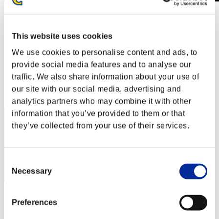
L'attacco dei colossi N. 40
01.07.2018 15:00 (JST) - 31.07.2018 15:00 (JST)
Vai all'evento
This website uses cookies
(Le classifiche sono aggiornate ogni 6 ore)
We use cookies to personalise content and ads, to
provide social media features and to analyse our
Classifiche
traffic. We also share information about your use of
Posizione
our site with our social media, advertising and
541
analytics partners who may combine it with other
information that you’ve provided to them or that
they’ve collected from your use of their services.
Consent
Necessary
Selection
Punteggio: -
Preferences
Posizione