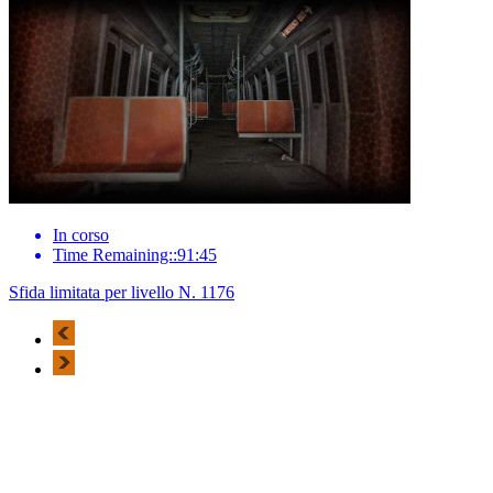
In corso
Time Remaining::91:45
Sfida limitata per livello N. 1176