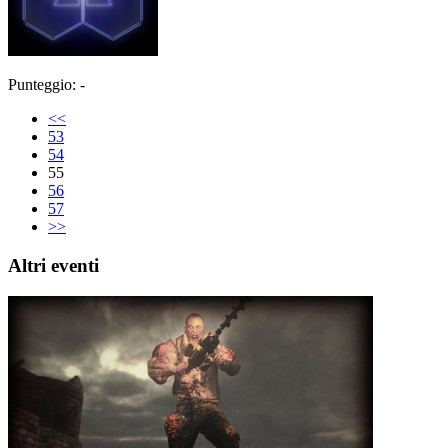
Punteggio: -
<<
53
54
55
56
57
>>
Altri eventi