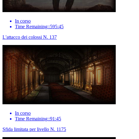
In corso
Time Remaining::595:45
L'attacco dei colossi N. 137
In corso
Time Remaining::91:45
Sfida limitata per livello N. 1175