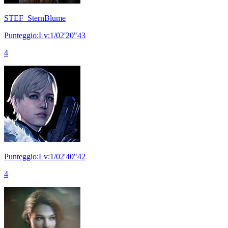
STEF_SternBlume
Punteggio:Lv:1/02'20"43
4
Punteggio:Lv:1/02'40"42
4