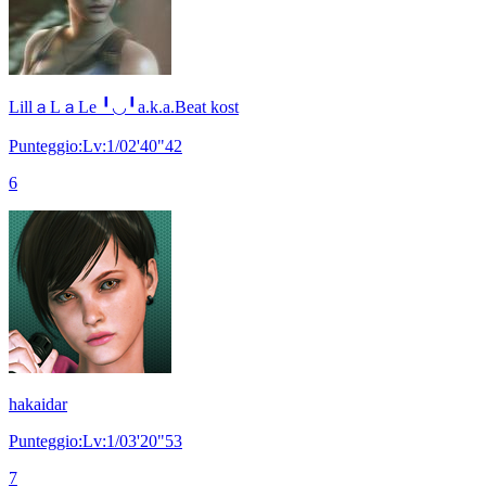
LillａLａLe ╹◡╹a.k.a.Beat kost
Punteggio:Lv:1/02'40"42
6
hakaidar
Punteggio:Lv:1/03'20"53
7