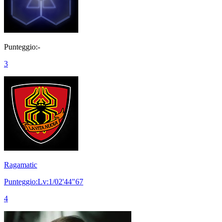
Punteggio:-
3
Ragamatic
Punteggio:Lv:1/02'44"67
4