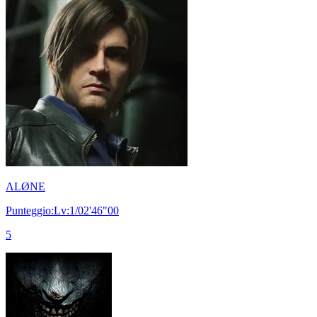
ΛLØNE
Punteggio:Lv:1/02'46"00
5