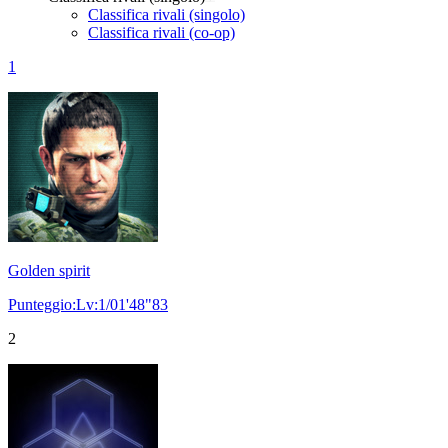
Classifica rivali (singolo)
Classifica rivali (co-op)
1
Golden spirit
Punteggio:Lv:1/01'48"83
2