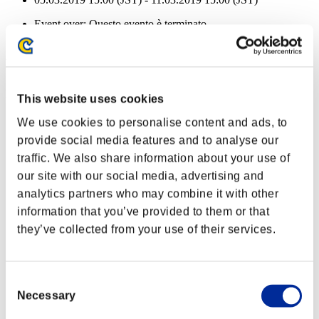
Event over:
Questo evento è terminato
05.03.2019 15:00 (JST) - 11.03.2019 15:00 (JST)
Ricompense
Per conseguimento
This website uses cookies
Liv. personaggio: 40 o meno
We use cookies to personalise content and ads, to
provide social media features and to analyse our
Munizioni gelo
traffic. We also share information about your use of
Lv.3
our site with our social media, advertising and
Liv. personaggio: 30 o meno
analytics partners who may combine it with other
information that you’ve provided to them or that
Carnefice
they’ve collected from your use of their services.
Lv.4
Liv. personaggio: 20 o meno
Consent
Rateo di fuoco
Necessary
Selection
Lv.13