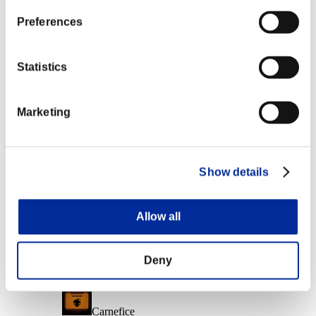
Liv. personaggio: 10 o meno
Preferences
Munizioni fuoco
Lv.6
Statistics
Liv. personaggio: 1 o meno
Marketing
Folgoratore
Lv.7
Ricompense
Show details
Per conseguimento
Liv. personaggio: 40 o meno
Allow all
Munizioni gelo
Lv.3
Deny
Liv. personaggio: 30 o meno
Carnefice