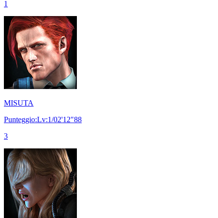
1
MISUTA
Punteggio:Lv:1/02'12"88
3