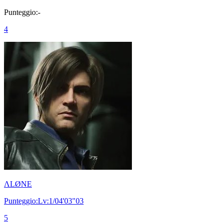
Punteggio:-
4
ΛLØNE
Punteggio:Lv:1/04'03"03
5