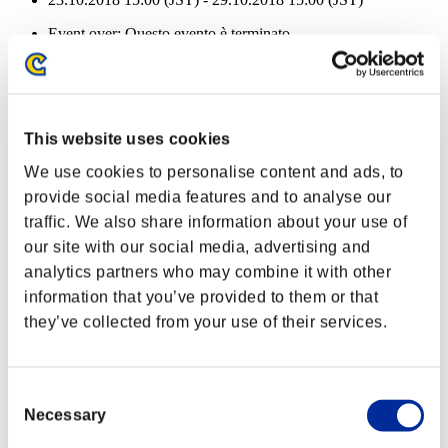
Event over:
Questo evento è terminato
23.10.2018 15:00 (JST) - 29.10.2018 15:00 (JST)
Ricompense
Per conseguimento
This website uses cookies
Liv. personaggio: 100 o meno
We use cookies to personalise content and ads, to
provide social media features and to analyse our
Sterminatore elite
traffic. We also share information about your use of
Lv.2
our site with our social media, advertising and
Liv. personaggio: 80 o meno
analytics partners who may combine it with other
information that you’ve provided to them or that
Abilità rapida
they’ve collected from your use of their services.
Lv.4
Liv. personaggio: 60 o meno
Consent
Killer avido
Necessary
Selection
Lv.5