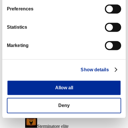
Liv. personaggio: 40 o meno
Preferences
Munizioni elettriche
Lv.6
Statistics
Liv. personaggio: 20 o meno
Marketing
Stordimento
Lv.14
Liv. personaggio: 1 o meno
Show details
Colpo caricato A
Lv.8
Allow all
Ricompense
Per conseguimento
Deny
Liv. personaggio: 100 o meno
Sterminatore elite