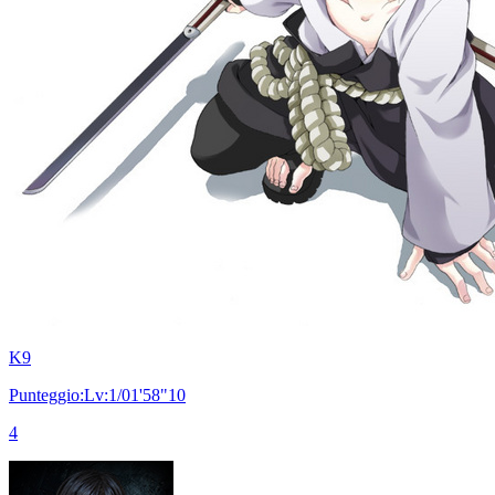
K9
Punteggio:Lv:1/01'58"10
4