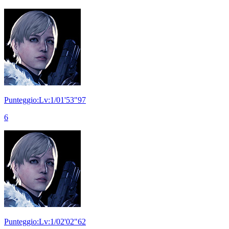
Punteggio:Lv:1/01'53"97
6
Punteggio:Lv:1/02'02"62