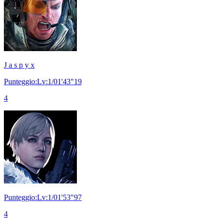
J a s p y x
Punteggio:Lv:1/01'43"19
4
Punteggio:Lv:1/01'53"97
4