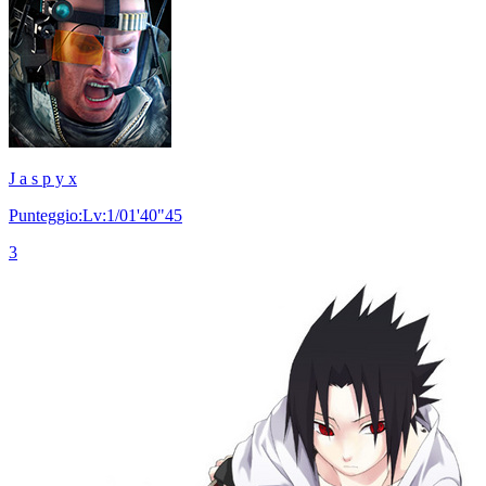
J a s p y x
Punteggio:Lv:1/01'40"45
3