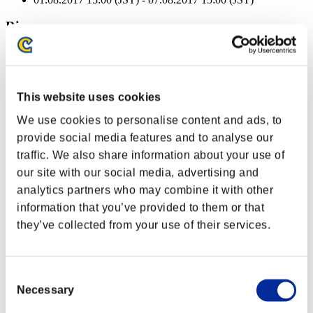
Ricompense
Per conseguimento
Liv. personaggio: 40 o meno
This website uses cookies
Munizioni respinta
We use cookies to personalise content and ads, to
Lv.3
provide social media features and to analyse our
Liv. personaggio: 30 o meno
traffic. We also share information about your use of
our site with our social media, advertising and
Piromane
analytics partners who may combine it with other
Lv.4
information that you’ve provided to them or that
Liv. personaggio: 20 o meno
they’ve collected from your use of their services.
Perforazione
Lv.4
Consent
Liv. personaggio: 10 o meno
Necessary
Selection