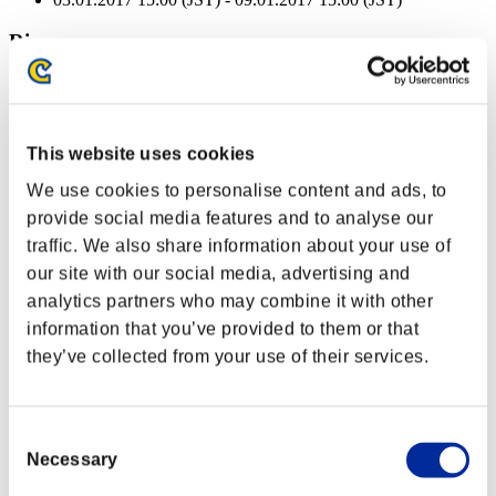
Ricompense
Per conseguimento
Liv. personaggio: 100 o meno
This website uses cookies
Colpo finale
We use cookies to personalise content and ads, to
Lv.3
provide social media features and to analyse our
Liv. personaggio: 80 o meno
traffic. We also share information about your use of
our site with our social media, advertising and
Mangia-anime
analytics partners who may combine it with other
Lv.4
information that you’ve provided to them or that
Liv. personaggio: 60 o meno
they’ve collected from your use of their services.
Colpo caricato B
Lv.4
Consent
Liv. personaggio: 40 o meno
Necessary
Selection