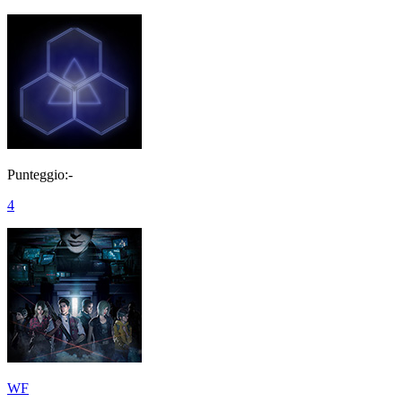
Punteggio:-
4
WF