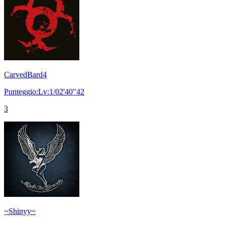
CarvedBard4
Punteggio:Lv:1/02'40"42
3
~Shinyy~