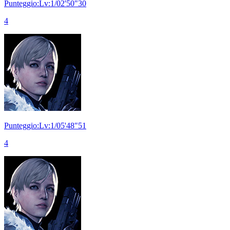
Punteggio:Lv:1/02'50"30
4
Punteggio:Lv:1/05'48"51
4