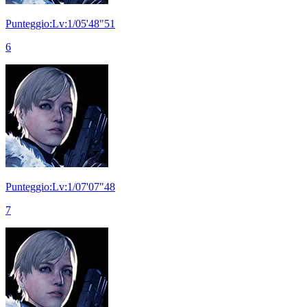
Punteggio:Lv:1/05'48"51
6
Punteggio:Lv:1/07'07"48
7