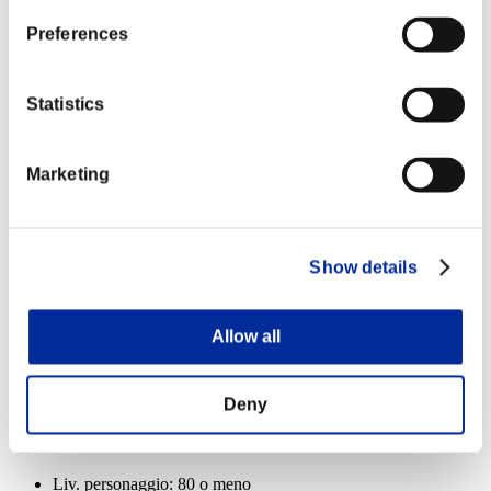
Colpo caricato A
Lv.6
Preferences
Liv. personaggio: 20 o meno
Statistics
Piromane
Lv.7
Marketing
Liv. personaggio: 1 o meno
Carnefice
Lv.8
Show details
Ricompense
Per conseguimento
Allow all
Liv. personaggio: 100 o meno
Deny
Colpo finale
Lv.3
Liv. personaggio: 80 o meno