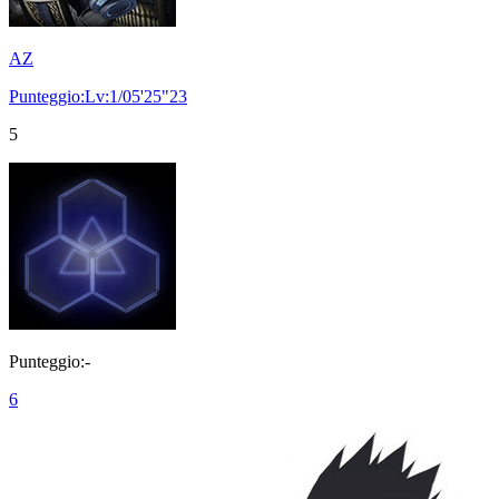
AZ
Punteggio:Lv:1/05'25"23
5
Punteggio:-
6