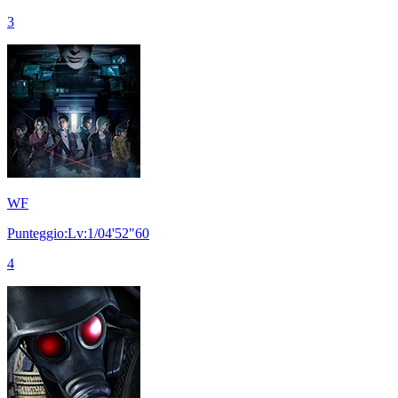
3
WF
Punteggio:Lv:1/04'52"60
4