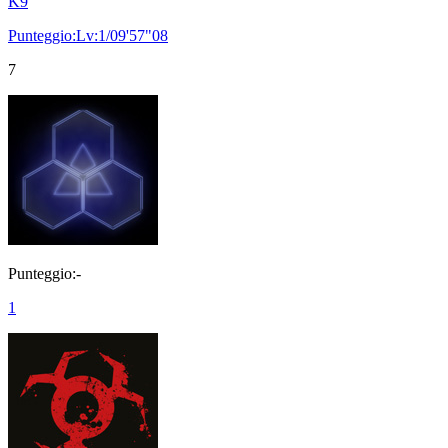
K9
Punteggio:Lv:1/09'57"08
7
Punteggio:-
1