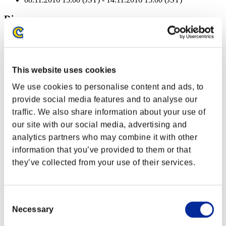
Ricompense
Per conseguimento
Liv. personaggio: 100 o meno
This website uses cookies
Munizioni gelo
We use cookies to personalise content and ads, to
Lv.3
provide social media features and to analyse our
Liv. personaggio: 80 o meno
traffic. We also share information about your use of
our site with our social media, advertising and
Bersaglio facile
analytics partners who may combine it with other
Lv.4
information that you’ve provided to them or that
Liv. personaggio: 60 o meno
they’ve collected from your use of their services.
Piromane
Lv.5
Consent
Liv. personaggio: 40 o meno
Necessary
Selection