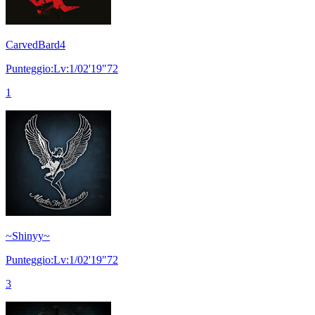
CarvedBard4
Punteggio:Lv:1/02'19"72
1
~Shinyy~
Punteggio:Lv:1/02'19"72
3