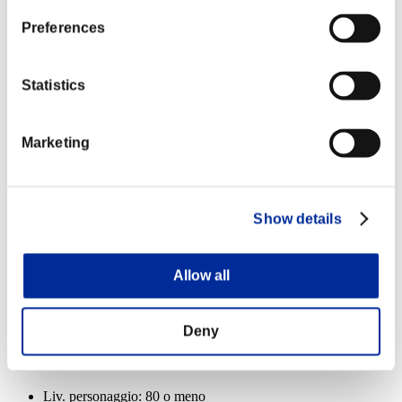
Folgoratore
Lv.6
Preferences
Liv. personaggio: 20 o meno
Statistics
Caricatore
Lv.14
Marketing
Liv. personaggio: 1 o meno
Colpo caricato A
Lv.8
Show details
Ricompense
Per conseguimento
Allow all
Liv. personaggio: 100 o meno
Deny
Munizioni gelo
Lv.3
Liv. personaggio: 80 o meno