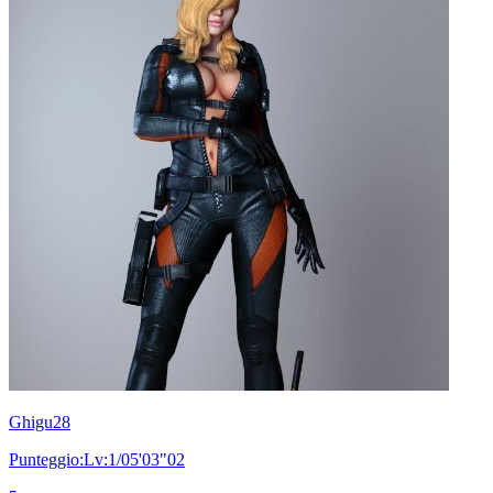
Ghigu28
Punteggio:Lv:1/05'03"02