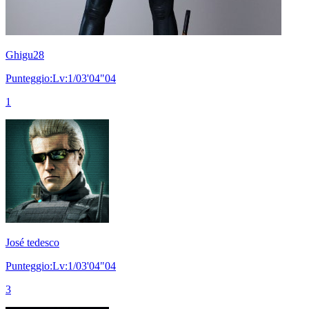
Ghigu28
Punteggio:Lv:1/03'04"04
1
José tedesco
Punteggio:Lv:1/03'04"04
3