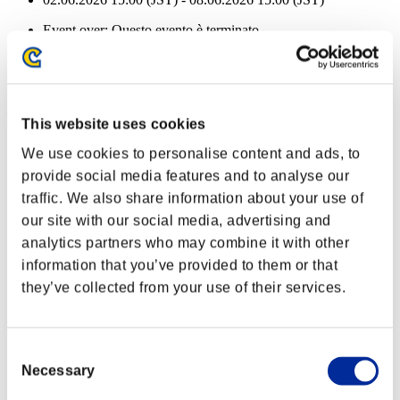
Event over:
Questo evento è terminato
02.06.2026 15:00 (JST) - 08.06.2026 15:00 (JST)
Ricompense
Per conseguimento
This website uses cookies
Liv. personaggio: 100 o meno
We use cookies to personalise content and ads, to
provide social media features and to analyse our
Killer avido
traffic. We also share information about your use of
Lv.2
our site with our social media, advertising and
Liv. personaggio: 80 o meno
analytics partners who may combine it with other
information that you’ve provided to them or that
Munizioni fuoco
they’ve collected from your use of their services.
Lv.4
Liv. personaggio: 60 o meno
Consent
Raffica completa
Necessary
Selection
Lv.1