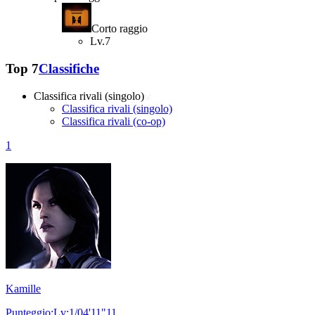
Corto raggio
Lv.7
Top 7
Classifiche
Classifica rivali (singolo)
Classifica rivali (singolo)
Classifica rivali (co-op)
1
Kamille
Punteggio:Lv:1/04'11"11