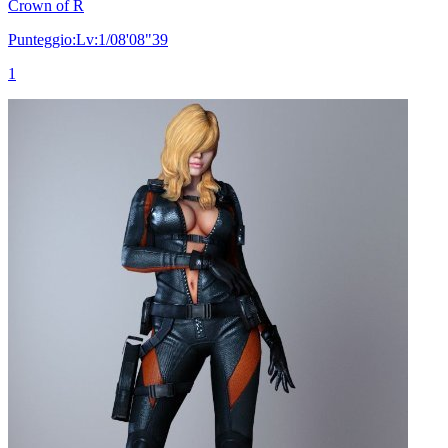
Crown of R
Punteggio:Lv:1/08'08"39
1