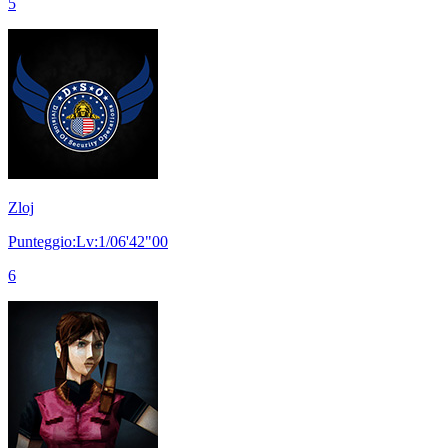
5
Zloj
Punteggio:Lv:1/06'42"00
6