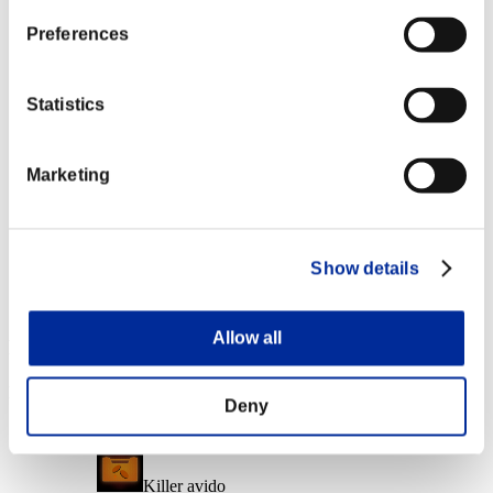
Liv. personaggio: 40 o meno
Preferences
Gelante
Lv.6
Statistics
Liv. personaggio: 20 o meno
Marketing
Lungo raggio
Lv.6
Liv. personaggio: 1 o meno
Show details
Corto raggio
Lv.7
Allow all
Ricompense
Per conseguimento
Deny
Liv. personaggio: 100 o meno
Killer avido