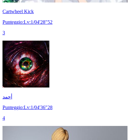
Cartwheel Kick
Punteggio:Lv:1/04'28"52
3
أحمد
Punteggio:Lv:1/04'36"28
4