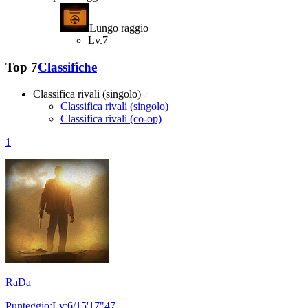
Lungo raggio
Lv.7
Top 7
Classifiche
Classifica rivali (singolo)
Classifica rivali (singolo)
Classifica rivali (co-op)
1
RaDa
Punteggio:Lv:6/15'17"47