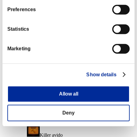
Liv. personaggio: 50 o meno
Preferences
Colpo basso
Lv.6
Statistics
Liv. personaggio: 40 o meno
Marketing
Rateo di fuoco
Lv.14
Liv. personaggio: 30 o meno
Show details
Lungo raggio
Lv.7
Allow all
Ricompense
Per conseguimento
Deny
Liv. personaggio: 100 o meno
Killer avido