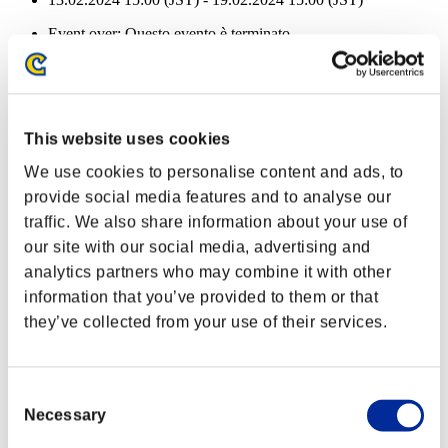
Event over:
Questo evento è terminato
13.02.2024 15:00 (JST) - 19.02.2024 15:00 (JST)
Ricompense
Per conseguimento
This website uses cookies
Liv. personaggio: 100 o meno
We use cookies to personalise content and ads, to
provide social media features and to analyse our
Killer avido
traffic. We also share information about your use of
Lv.2
our site with our social media, advertising and
Liv. personaggio: 80 o meno
analytics partners who may combine it with other
information that you’ve provided to them or that
Munizioni fuoco
they’ve collected from your use of their services.
Lv.4
Liv. personaggio: 70 o meno
Consent
Piromane
Necessary
Selection
Lv.5