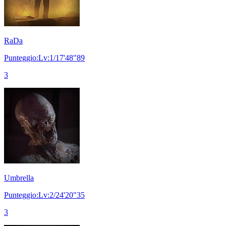
RaDa
Punteggio:Lv:1/17'48"89
3
Umbrella
Punteggio:Lv:2/24'20"35
3