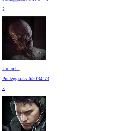
2
Umbrella
Punteggio:Lv:6/20'34"73
3