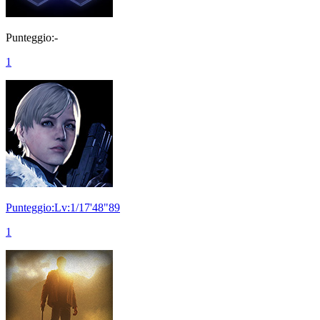
Punteggio:-
1
Punteggio:Lv:1/17'48"89
1