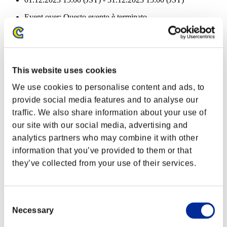
Event over:
Questo evento è terminato
01.12.2023 15:00 (JST) - 31.12.2023 15:00 (JST)
Salute rimanente:
Pulverizer
100%
This website uses cookies
Devastator
100%
We use cookies to personalise content and ads, to
Salute rimanente:
provide social media features and to analyse our
Pulverizer
100%
traffic. We also share information about your use of
our site with our social media, advertising and
Devastator
100%
analytics partners who may combine it with other
Salute rimanente:
information that you’ve provided to them or that
they’ve collected from your use of their services.
Pulverizer
100%
Devastator
100%
Salute rimanente:
Consent
Necessary
Selection
Pulverizer
100%