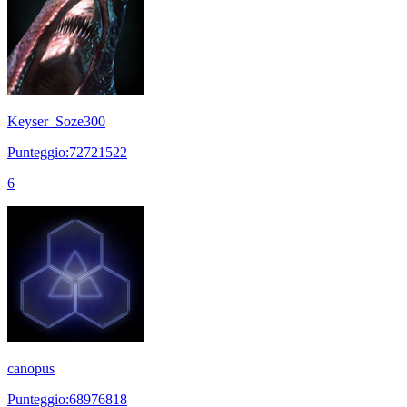
Keyser_Soze300
Punteggio:72721522
6
canopus
Punteggio:68976818