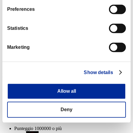
Devastator
100%
Preferences
Salute rimanente:
Pulverizer
100%
Statistics
Devastator
100%
Salute rimanente:
Marketing
Pulverizer
100%
Devastator
100%
Show details
Ricompense
Per conseguimento
Allow all
Punteggio 100000 o più
Deny
Carnefice
Lv.3
Punteggio 1000000 o più