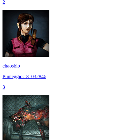
2
chaosbio
Punteggio:181032846
3