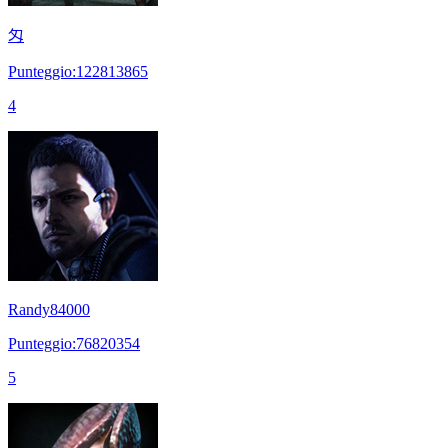
匁
Punteggio:122813865
4
Randy84000
Punteggio:76820354
5