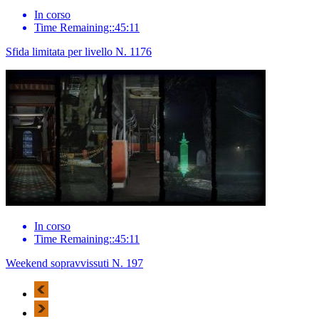
In corso
Time Remaining::45:11
Sfida limitata per livello N. 1176
In corso
Time Remaining::45:11
Weekend sopravvissuti N. 197