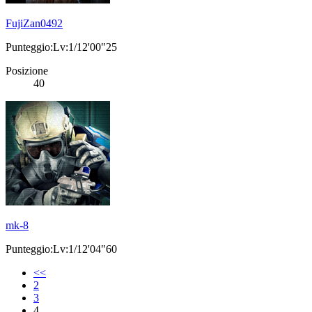
FujiZan0492
Punteggio:Lv:1/12'00"25
Posizione
40
mk-8
Punteggio:Lv:1/12'04"60
<<
2
3
4